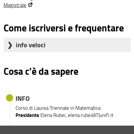
Magistrale
Come iscriversi e frequentare
info veloci
Sei una matricola e hai bisogno di aiuto?
Cosa c'è da sapere
La Scuola di SMFN risponde alle tue domande
iscriversi?
come compilare
ti diciamo come
il piano di studi
INFO
fare
Corso di Laurea Triennale in Matematica
più info?
parliamo con le
Presidente
Elena Rubei, elena.rubei(AT)unifi.it
matricole
Date e scadenze?
Manifesto degli
-sezione del
Le attività didattiche dei primi due anni sono comuni
Studi
web-