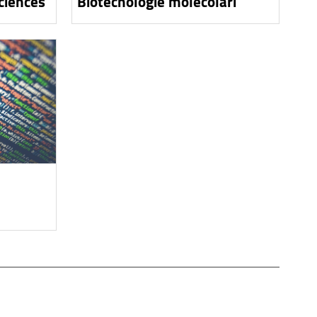
ciences
Biotecnologie molecolari