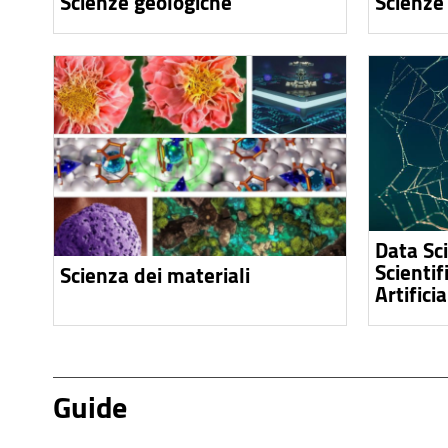
Scienze geologiche
Scienze
Data Sc
Scientif
Scienza dei materiali
Artificia
Guide