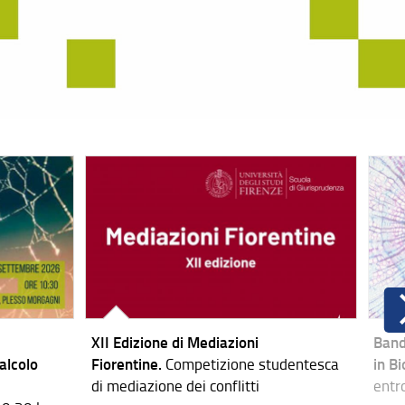
XII Edizione di Mediazioni
Band
alcolo
Fiorentine.
Competizione studentesca
in B
di mediazione dei conflitti
entr