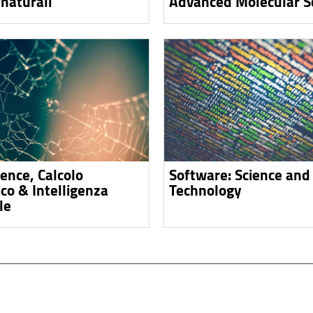
 naturali
Advanced Molecular S
ience, Calcolo
Software: Science and
ico & Intelligenza
Technology
le