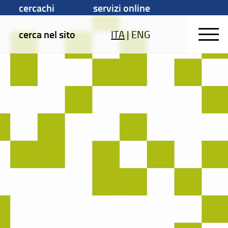
cercachi
servizi online
cerca nel sito
ITA
|
ENG