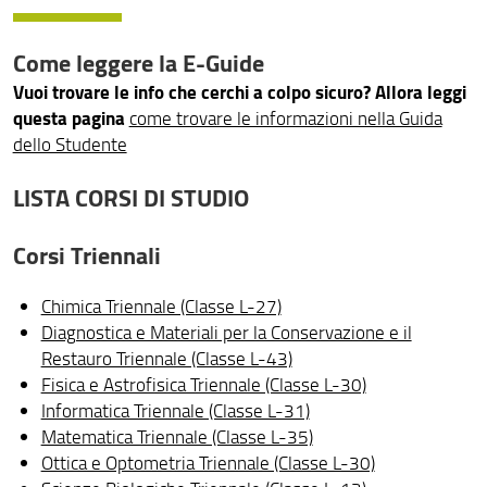
Contatti e servizi
Come leggere la E-Guide
Calendario didattico e orario delle lezioni
Vuoi trovare le info che cerchi a colpo sicuro? Allora
leggi
Segnalazioni e reclami
questa pagina
come trovare le informazioni nella Guida
dello Studente
Assicurazione della qualità
LISTA CORSI DI STUDIO
Corsi Triennali
Chimica Triennale (Classe L-27)
Diagnostica e Materiali per la Conservazione e il
Restauro Triennale (Classe L-43)
Fisica e Astrofisica Triennale (Classe L-30)
Informatica Triennale (Classe L-31)
Matematica Triennale (Classe L-35)
Ottica e Optometria Triennale (Classe L-30)