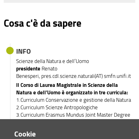
Hai bisogno di aiuto?
Cosa c'è da sapere
La Scuola di SMFN risponde alle tue domande
iscriversi?
come compilare
ti diciamo come
il piano di studi
INFO
fare
Scienze della Natura e dell’Uomo
più info?
parliamo con le
presidente
Renato
matricole
Date e scadenze?
Benesperi, pres.cdl.scienze.naturali(AT) smfn.unifi.it
Manifesto degli
-sezione del
Il Corso di Laurea Magistrale in Scienze della
Studi
web-
Natura e dell’Uomo è organizzato in tre curricula:
orientamento in
1.Curriculum Conservazione e gestione della Natura
ingresso
2.Curriculum Scienze Antropologiche
Non sai come fare?
3.Curriculum Erasmus Mundus Joint Master Degree
CONTATTACI
in Tropical Biodiversity and Ecosystems-Tropimundo
serve aiuto?
serve aiuto?
Cookie
parla coi tutor
Ecco il
modulo