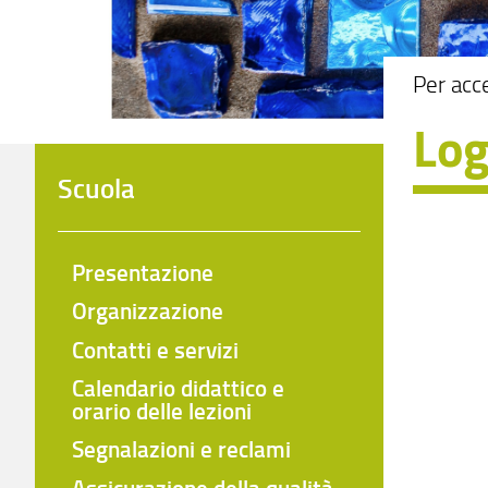
Per acc
Log
Scuola
Presentazione
Organizzazione
Contatti e servizi
Calendario didattico e
orario delle lezioni
Segnalazioni e reclami
Assicurazione della qualità