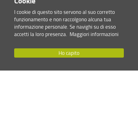
Cookie
Lorella Francalanci (Presidente)
I cookie di questo sito servono al suo corretto
Laura Poggiolini
funzionamento e non raccolgono alcuna tua
Riccardo Chelli
informazione personale. Se navighi su di esso
Lorenzo Fini
accetti la loro presenza.
Maggiori informazioni
Maria Cecilia Verri
Ho capito
Condividi
ultimo aggiornamento
21.12.2023
Mappa del sito