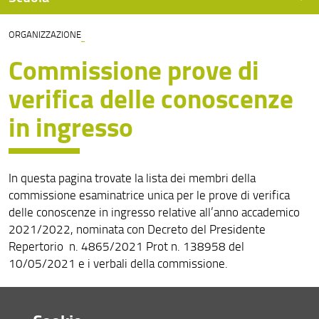
ORGANIZZAZIONE
Presentazione
Commissione prove di
Organizzazione
verifica delle conoscenze
Contatti e servizi
in ingresso
Calendario didattico e orario delle lezioni
Segnalazioni e reclami
In questa pagina trovate la lista dei membri della
Assicurazione della qualità
commissione esaminatrice unica per le prove di verifica
delle conoscenze in ingresso relative all’anno accademico
2021/2022, nominata con Decreto del Presidente
Repertorio n. 4865/2021 Prot n. 138958 del
10/05/2021 e i verbali della commissione.
Lista dei membri
per l'anno accademico in corso