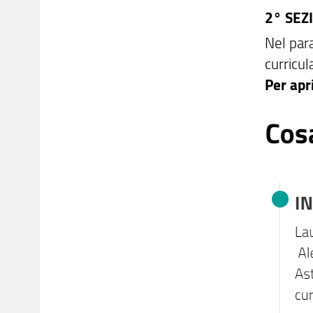
2° SEZ
Nel par
curricul
Per apr