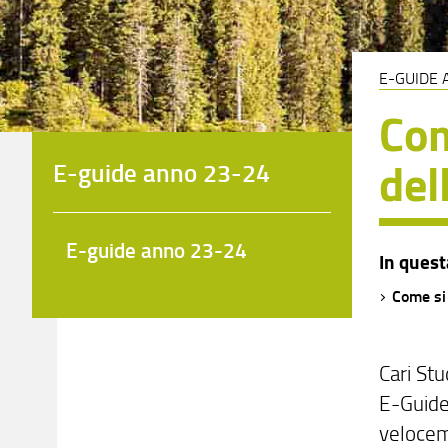
E-GUIDE 
Com
del
E-guide anno 23-24
E-guide anno 23-24
In quest
Come si
Cari St
E-Guide
velocem