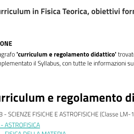
IONE
agrafo
'curriculum e regolamento didattico'
trovate
mplementato il Syllabus, con tutte le informazioni s