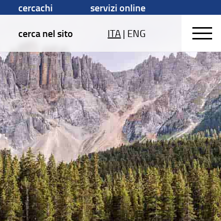
cercachi
servizi online
cerca nel sito
ITA
|
ENG