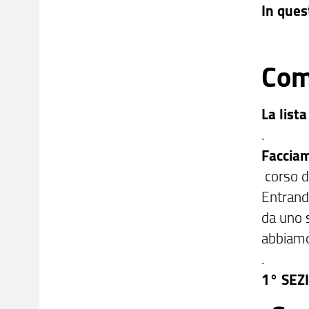
In ques
Com
La list
.
Faccia
corso d
Entrando
da uno s
abbiam
.
1° SEZ