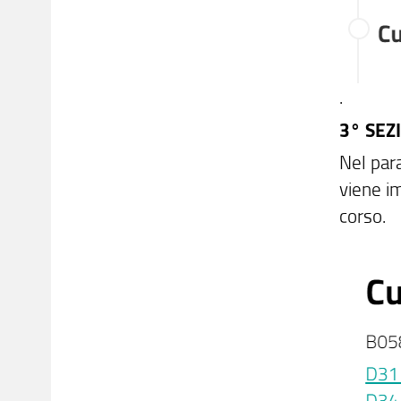
.
3° SEZ
Nel par
viene i
corso.