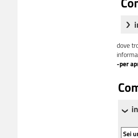
dove tro
informa
-per apr