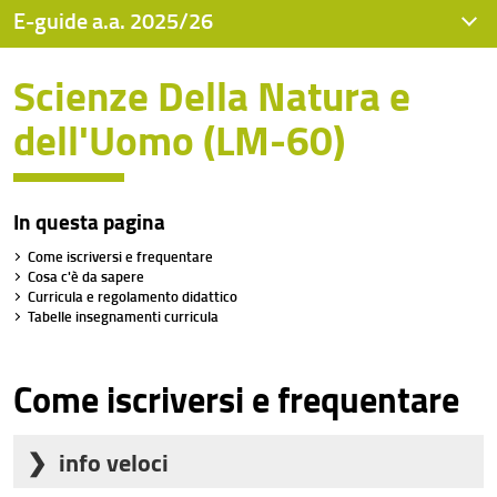
E-guide a.a. 2025/26
Scienze Della Natura e
Guida dello studente 2025/26
dell'Uomo (LM-60)
Chimica (L-27)
Diagnostica e Materiali per la Conservazione e il
Restauro (L-43)
In questa pagina
Fisica e Astrofisica (L-30)
Come iscriversi e frequentare
Cosa c'è da sapere
Informatica (L-31)
Curricula e regolamento didattico
Tabelle insegnamenti curricula
Matematica (L-35)
Ottica e Optometria (L-30)
Come iscriversi e frequentare
Scienze Biologiche (L-13)
info veloci
Scienze Geologiche (L-34)