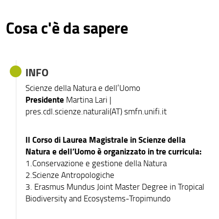
Scienze Naturali (L-32)
Hai bisogno di aiuto?
Cosa c'è da sapere
Scienza dei Materiali (L- SC.MAT)
La Scuola di SMFN risponde alle tue domande
iscriversi?
come compilare
Advanced Molecular Sciences (LM-54)
ti diciamo come
il piano di studi
INFO
Biologia Molecolare e Applicata (LM-6)
fare
Scienze della Natura e dell’Uomo
Biologia dell’Ambiente e del Comportamento (LM-6)
più info?
parliamo con le
Presidente
Martina Lari |
matricole
Date e scadenze?
Biotecnologie Molecolari (LM-8)
pres.cdl.scienze.naturali(AT) smfn.unifi.it
Manifesto degli
-sezione del
Studi
web-
Data Science, Calcolo Scientifico &amp;amp;
Il Corso di Laurea Magistrale in Scienze della
Intelligenza Artificiale (LM-DATA)
orientamento in
Natura e dell’Uomo è organizzato in tre curricula:
ingresso
Matematica (LM-40)
1.Conservazione e gestione della Natura
Non sai come fare?
2.Scienze Antropologiche
Scienze Chimiche (LM-54)
CONTATTACI
3. Erasmus Mundus Joint Master Degree in Tropical
Biodiversity and Ecosystems-Tropimundo
serve aiuto?
serve aiuto?
Scienze Della Natura e dell'Uomo (LM-60)
parla coi tutor
Ecco il
modulo