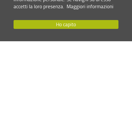
accetti la loro presenza.
Maggiori informazioni
Ho capito
Advanced Molecular
Biotecnologie molecolari
Sciences
Data Science, Calcolo
Scientifico & Intelligenza
Scienza dei materiali
Artificiale