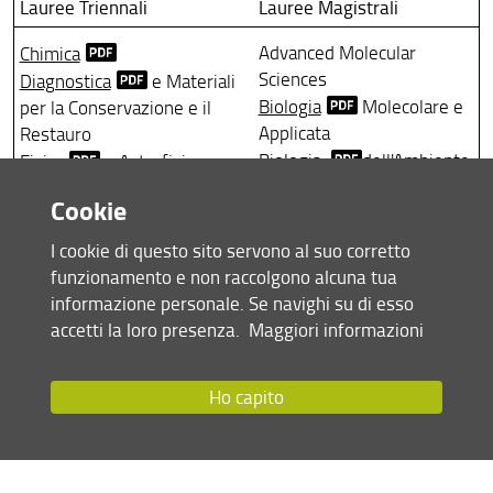
Lauree Triennali
Lauree Magistrali
Advanced Molecular
Chimica
Sciences
Diagnostica
e Materiali
Biologia
Molecolare e
per la Conservazione e il
Applicata
Restauro
Biologia
dell'Ambiente
Fisica
e Astrofisica
e del Comportamento
Informatica
Cookie
Biotecnologie Molecolari
Matematica
Informatica
Ottica
e Optometria
I cookie di questo sito servono al suo corretto
Matematica
Scienze
Biologiche
funzionamento e non raccolgono alcuna tua
Scienze
Chimiche
Scienze
Geologiche
informazione personale. Se navighi su di esso
Scienze
della Natura e
accetti la loro presenza.
Maggiori informazioni
Scienze
Naturali
dell'Uomo
Scienze
e Tecnologie
Ho capito
Geologiche
Scienze
e Materiali
per la Conservazione e il
Restauro