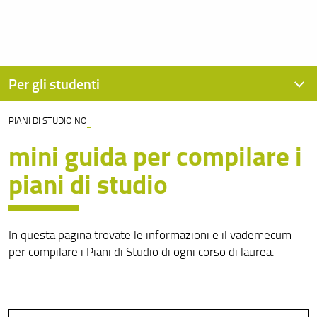
Per gli studenti
PIANI DI STUDIO NO
Assegnazione OFA
mini guida per compilare i
Calendario didattico e orario delle lezioni
piani di studio
Per iscriversi
Recupero OFA Orsola
In questa pagina trovate le informazioni e il vademecum
per compilare i Piani di Studio di ogni corso di laurea.