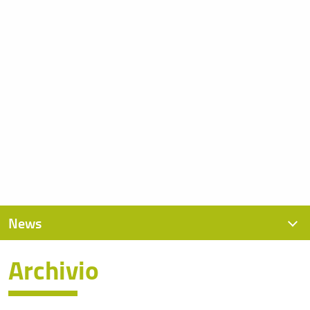
News
Archivio
News recenti
Archivio