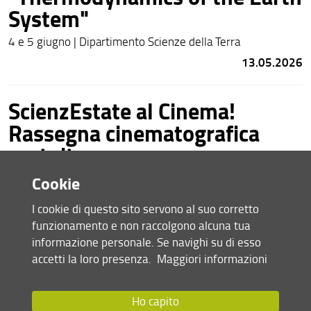
System"
4 e 5 giugno | Dipartimento Scienze della Terra
13.05.2026
ScienzEstate al Cinema!
Rassegna cinematografica
gratuita
Prima data giovedì 7 maggio ore 20:45 al Multisala Grotta
Cookie
di Sesto Fiorentino
I cookie di questo sito servono al suo corretto
7.05.2026
funzionamento e non raccolgono alcuna tua
informazione personale. Se navighi su di esso
Infopoint in English
accetti la loro presenza.
Maggiori informazioni
Every Friday from 9 to 1, starting in April.
Ho capito
2.04.2026